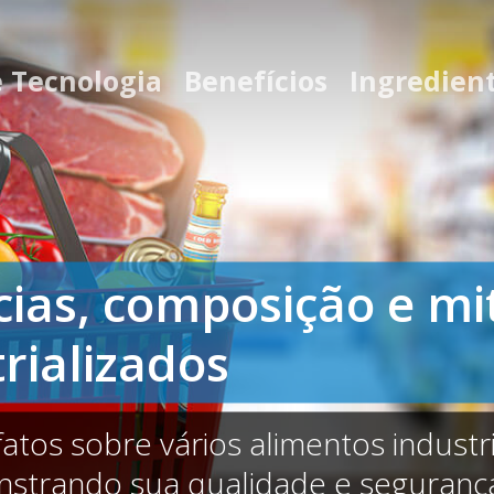
e Tecnologia
Benefícios
Ingredien
cias, composição e mi
rializados
fatos sobre vários alimentos indust
nstrando sua qualidade e seguranç