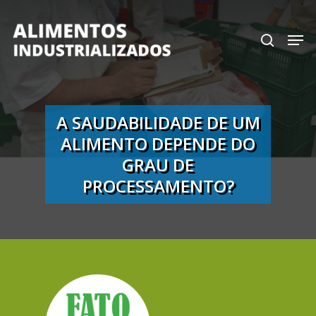
Skip
search
Men
to
Close
main
Menu
content
A SAUDABILIDADE DE UM
ALIMENTO DEPENDE DO
GRAU DE
PROCESSAMENTO?