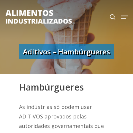
Skip
search
Men
to
Close
main
Menu
content
Aditivos – Hambúrgueres
Hambúrgueres
As indústrias só podem usar
ADITIVOS aprovados pelas
autoridades governamentais que