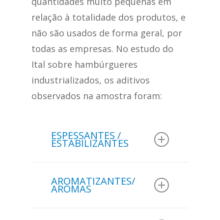
quantidades muito pequenas em
relação à totalidade dos produtos, e
não são usados de forma geral, por
todas as empresas. No estudo do
Ital sobre hambúrgueres
industrializados, os aditivos
observados na amostra foram:
ESPESSANTES /
ESTABILIZANTES
Na amostra de 90
AROMATIZANTES/
hambúrgueres analisados
AROMAS
em um estudo do
Ital
:
Na amostra de 90