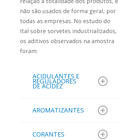
relação à totalidade dos produtos, e
não são usados de forma geral, por
todas as empresas. No estudo do
Ital sobre sorvetes industrializados,
os aditivos observados na amostra
foram:
ACIDULANTES E
REGULADORES
DE ACIDEZ
Na amostra de 180
AROMATIZANTES
sorvetes analisados em
um estudo do
Ital
:
Na amostra de 180
CORANTES
sorvetes analisados em