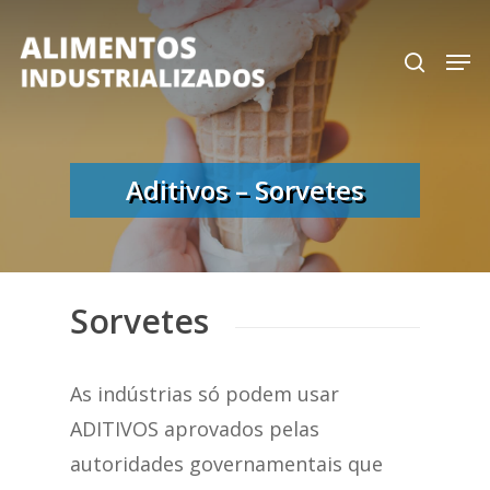
Skip
search
Men
to
Close
main
Menu
content
Aditivos – Sorvetes
Sorvetes
As indústrias só podem usar
ADITIVOS aprovados pelas
autoridades governamentais que