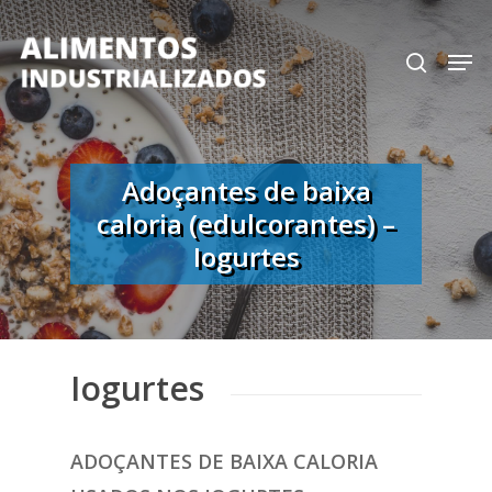
Skip
search
Men
to
Close
main
Menu
content
Adoçantes de baixa
caloria (edulcorantes) –
Iogurtes
Iogurtes
ADOÇANTES DE BAIXA CALORIA