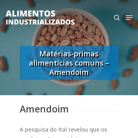
Skip
search
Men
to
Close
main
Menu
content
Matérias-primas
alimentícias comuns –
Amendoim
Amendoim
A pesquisa do Ital revelou que os