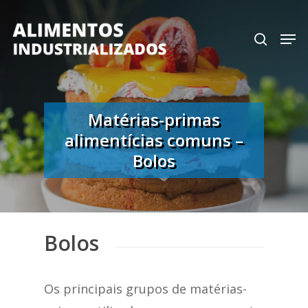
Skip
search
Men
to
Close
main
Menu
content
Matérias-primas
alimentícias comuns –
Bolos
Bolos
Os principais grupos de matérias-