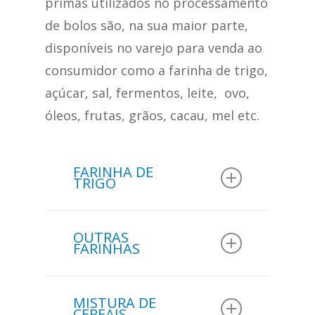
primas utilizados no processamento
de bolos são, na sua maior parte,
disponíveis no varejo para venda ao
consumidor como a farinha de trigo,
açúcar, sal, fermentos, leite, ovo,
óleos, frutas, grãos, cacau, mel etc.
FARINHA DE
TRIGO
Na amostra de 210 bolos
OUTRAS
analisados em um estudo
FARINHAS
do
Ital
:
Na amostra de 210 bolos
MISTURA DE
178 produtos usam
analisados em um estudo
CEREAIS