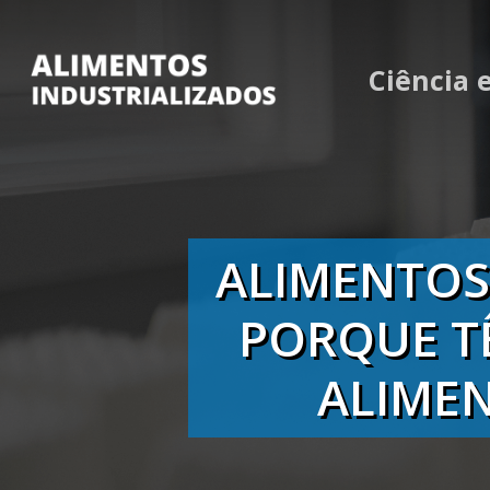
Skip
to
Ciência 
main
content
ALIMENTOS
PORQUE T
ALIMEN