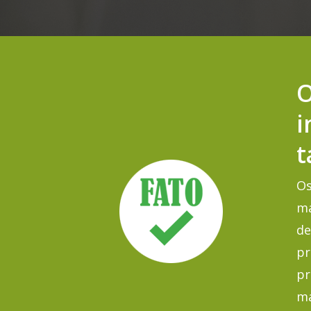
O
i
t
Os
ma
de
pr
pr
ma