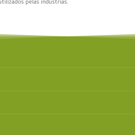
tilizados pelas indústrias.
resentes nas composições dos produtos industrializ
resentes nas composições dos produtos industrializ
resentes nas composições dos produtos industrializ