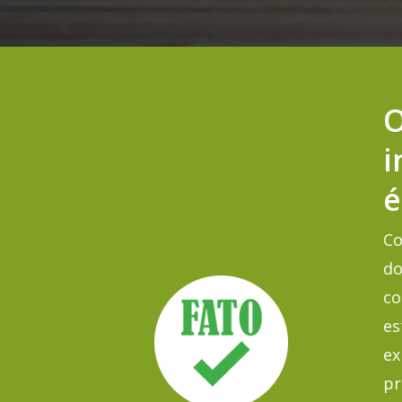
O
i
é
Co
do
co
es
ex
pr