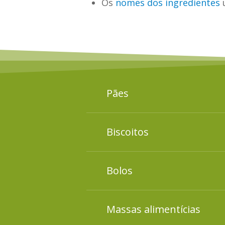
Os
nomes dos ingredientes
u
Pães
Conheça os ingredientes p
Biscoitos
Conheça os ingredientes p
Bolos
Conheça os ingredientes p
Massas alimentícias