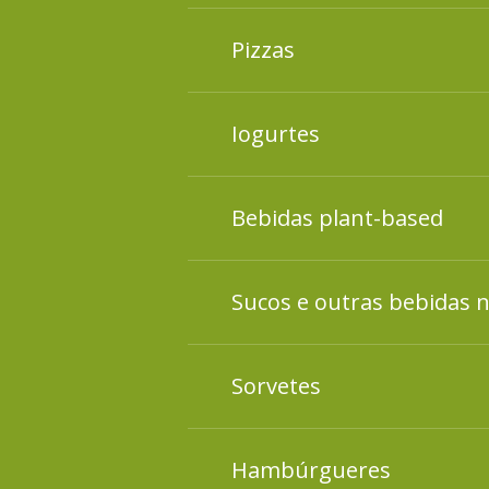
Conheça os ingredientes p
Pizzas
Conheça os ingredientes p
Iogurtes
Conheça os ingredientes p
Bebidas plant-based
Conheça os ingredientes p
Sucos e outras bebidas 
Conheça os ingredientes p
Sorvetes
Conheça os ingredientes p
Hambúrgueres