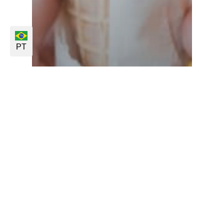
PT
Ingredientes
Matérias-primas alimentícias
comuns
Sorvetes
Matérias-primas
alimentícias comuns –
Sorvetes